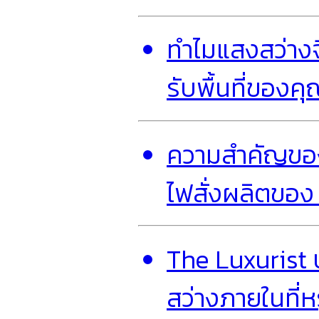
ทําไมแสงสว่างจ
รับพื้นที่ของค
ความสําคัญข
ไฟสั่งผลิตของ
The Luxurist บ
สว่างภายในที่ห