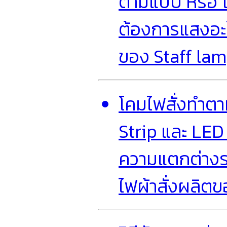
ตามแบบ หรือ 
ต้องการแสงอะไ
ของ Staff la
โคมไฟสั่งทำตา
Strip และ LED
ความแตกต่างระ
ไฟผ้าสั่งผลิต