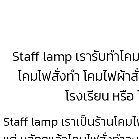
Staff lamp เรารับทำโคม
โคมไฟสั่งทำ โคมไฟผ้าส
โรงเรียน หรือ
Staff lamp เราเป็นร้านโคม