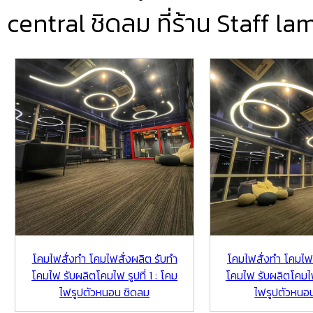
central ชิดลม ที่ร้าน Staff l
โคมไฟสั่งทำ โคมไฟสั่งผลิต รับทำ
โคมไฟสั่งทำ โคมไฟส
โคมไฟ รับผลิตโคมไฟ รูปที่ 1 : โคม
โคมไฟ รับผลิตโคมไฟ 
ไฟรูปตัวหนอน ชิดลม
ไฟรูปตัวหนอ