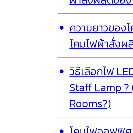
ความยาวของโค
โคมไฟผ้าสั่งผ
วิธีเลือกไฟ LE
Staff Lamp ? 
Rooms?)
โคมไฟออฟฟิศ ห