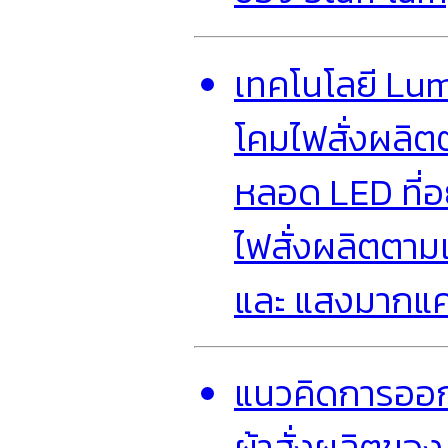
เทคโนโลยี Lum
โคมไฟสั่งผลิ
หลอด LED ที่อ
ไฟสั่งผลิตตา
และ แสงมากแค่
แนวคิดการออก
ผ้าสั่งผลิตของ