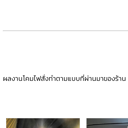
ผลงานโคมไฟสั่งทำตามแบบที่ผ่านมาของร้าน 