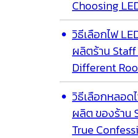
Choosing LED
วิธีเลือกไฟ LE
ผลิตร้าน Staf
Different Ro
วิธีเลือกหลอดไ
ผลิต ของร้าน
True Confess