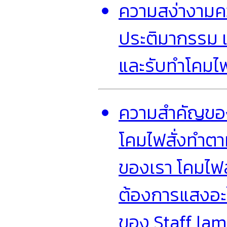
ความสง่างามคว
ประติมากรรม แ
และรับทำโคมไฟ
ความสําคัญขอ
โคมไฟสั่งทำตา
ของเรา โคมไฟส
ต้องการแสงอะไ
ของ Staff la