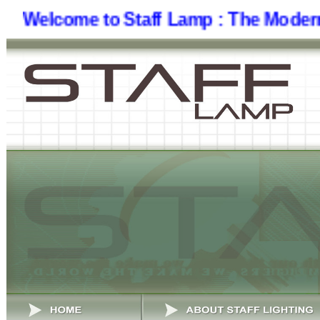
me to Staff Lamp : The Modern office l