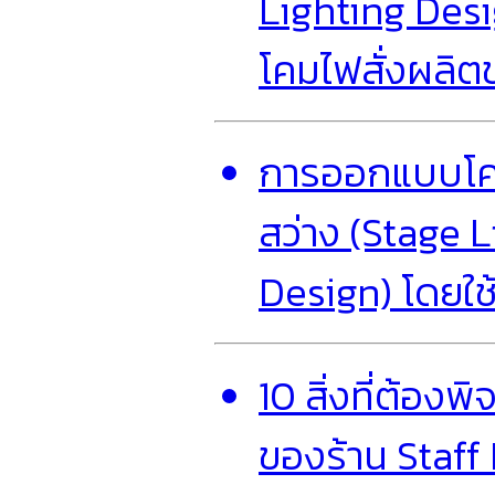
Lighting Desig
โคมไฟสั่งผลิต
การออกแบบโคม
สว่าง (Stage L
Design) โดยใช
10 สิ่งที่ต้อง
ของร้าน Staff