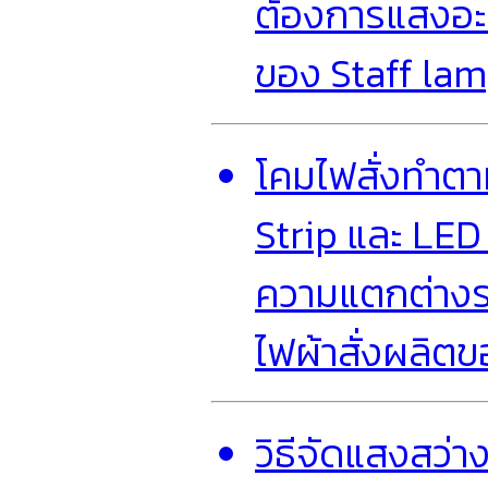
ต้องการแสงอะไ
ของ Staff la
โคมไฟสั่งทำตา
Strip และ LED
ความแตกต่างระ
ไฟผ้าสั่งผลิต
วิธีจัดแสงสว่