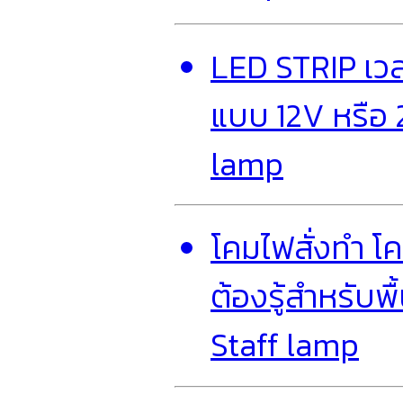
LED STRIP เวล
แบบ 12V หรือ 2
lamp
โคมไฟสั่งทำ โค
ต้องรู้สําหรับ
Staff lamp