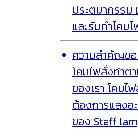
ประติมากรรม แ
และรับทำโคมไฟ
ความสําคัญขอ
โคมไฟสั่งทำตา
ของเรา โคมไฟส
ต้องการแสงอะไ
ของ Staff la