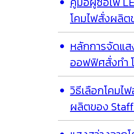
คู่มือผู้ซื้อไ
โคมไฟสั่งผลิต
หลักการจัดแสง
ออฟฟิศสั่งทำ 
วิธีเลือกโคมไ
ผลิตของ Staf