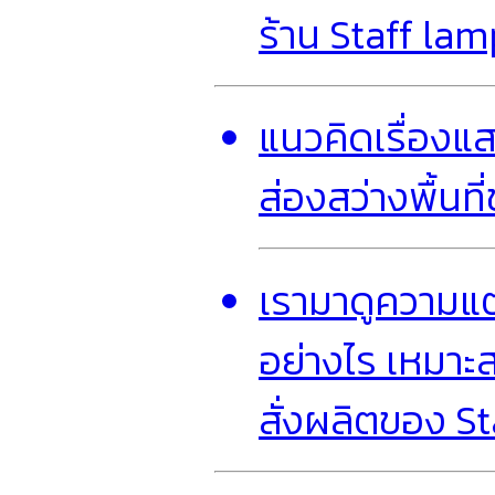
ร้าน Staff lam
แนวคิดเรื่องแส
ส่องสว่างพื้นท
เรามาดูความแ
อย่างไร เหมาะส
สั่งผลิตของ S