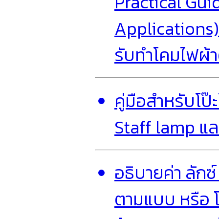
Practical Gui
Applications)
รับทำโคมไฟผ้
คู่มือสําหรับโ
Staff lamp แ
อธิบายค่า ลักซ
ตามแบบ หรือ 