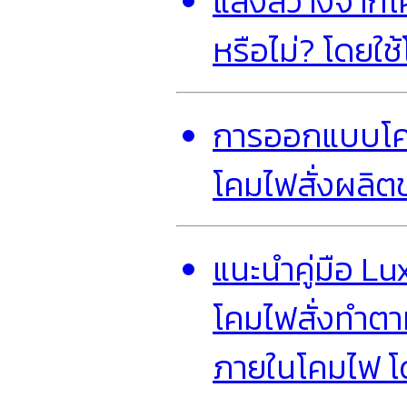
แสงสว่างจากโ
หรือไม่? โดยใ
การออกแบบโคม
โคมไฟสั่งผลิต
แนะนําคู่มือ L
โคมไฟสั่งทำตา
ภายในโคมไฟ โด