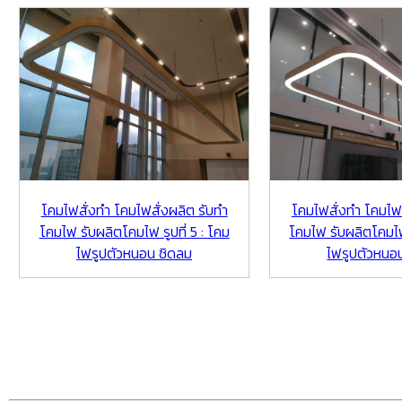
โคมไฟสั่งทำ โคมไฟสั่งผลิต รับทำ
โคมไฟสั่งทำ โคมไฟส
โคมไฟ รับผลิตโคมไฟ รูปที่ 5 : โคม
โคมไฟ รับผลิตโคมไฟ 
ไฟรูปตัวหนอน ชิดลม
ไฟรูปตัวหนอ