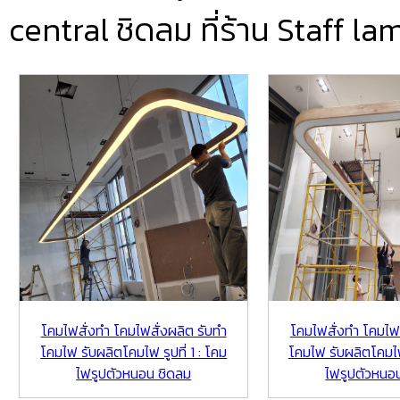
central ชิดลม ที่ร้าน Staff l
โคมไฟสั่งทำ โคมไฟสั่งผลิต รับทำ
โคมไฟสั่งทำ โคมไฟส
โคมไฟ รับผลิตโคมไฟ รูปที่ 1 : โคม
โคมไฟ รับผลิตโคมไฟ 
ไฟรูปตัวหนอน ชิดลม
ไฟรูปตัวหนอ