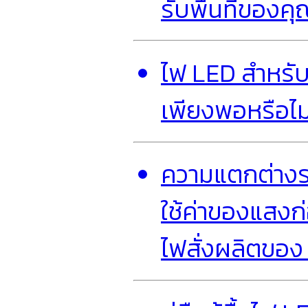
รับพื้นที่ของ
ไฟ LED สำหรับโ
เพียงพอหรือไม
ความแตกต่างระ
ใช้ค่าของแสงก่
ไฟสั่งผลิตของ